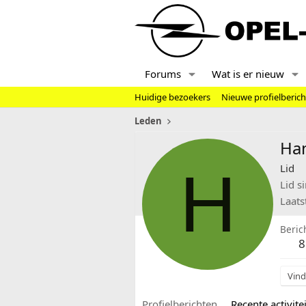
Forums
Wat is er nieuw
Huidige bezoekers
Nieuwe profielberic
Leden
Ha
H
Lid
Lid s
Laats
Beric
8
Vind
Profielberichten
Recente activitei