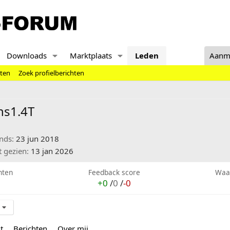
Downloads
Marktplaats
Leden
Aanm
hten
Zoek profielberichten
ns1.4T
inds
23 jun 2018
t gezien
13 jan 2026
hten
Feedback score
Waa
+0
/
0
/
-0
t
Berichten
Over mij