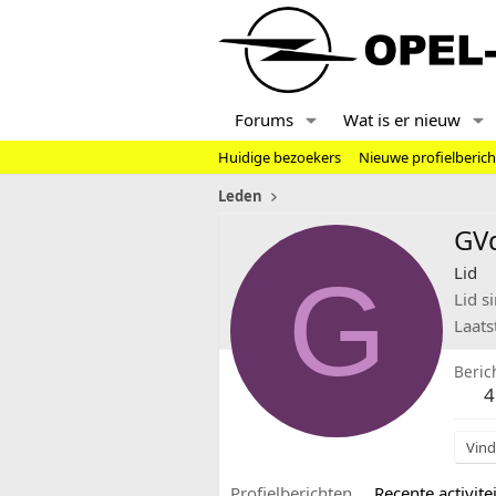
Forums
Wat is er nieuw
Huidige bezoekers
Nieuwe profielberic
Leden
GV
G
Lid
Lid s
Laats
Beric
4
Vind
Profielberichten
Recente activitei