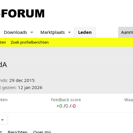
Downloads
Marktplaats
Leden
Aanm
hten
Zoek profielberichten
dA
inds
29 dec 2015
t gezien
12 jan 2026
hten
Feedback score
Waa
+0
/
0
/
-0
t
Berichten
Over mij