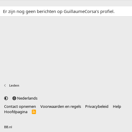
Er zijn nog geen berichten op GuillaumeCorsa's profiel.
Leden
Nederlands
Contact opnemen
Voorwaarden en regels
Privacybeleid
Help
Hoofdpagina
R
S
S
®
Community platform by XenForo
© 2010-2025 XenForo Ltd.
vertaald door
BB.nl