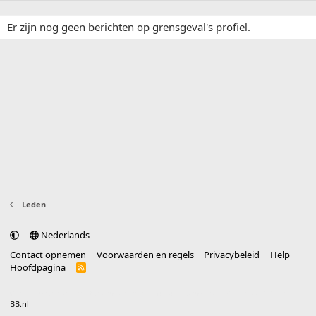
Er zijn nog geen berichten op grensgeval's profiel.
Leden
Nederlands
Contact opnemen
Voorwaarden en regels
Privacybeleid
Help
Hoofdpagina
R
S
S
®
Community platform by XenForo
© 2010-2025 XenForo Ltd.
vertaald door
BB.nl