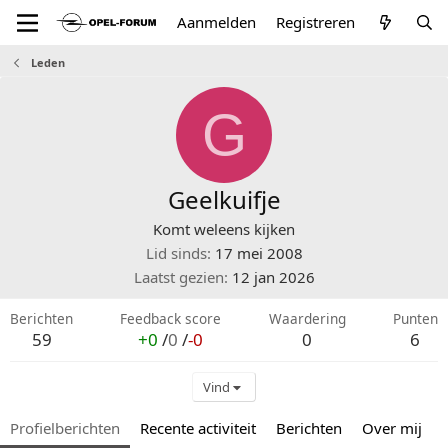
Aanmelden
Registreren
Leden
G
Geelkuifje
Komt weleens kijken
Lid sinds
17 mei 2008
Laatst gezien
12 jan 2026
Berichten
Feedback score
Waardering
Punten
59
+0
/
0
/
-0
0
6
Vind
Profielberichten
Recente activiteit
Berichten
Over mij