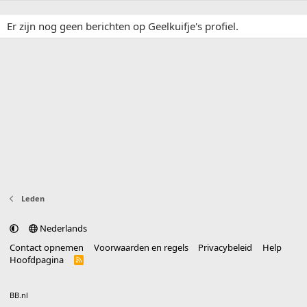
Er zijn nog geen berichten op Geelkuifje's profiel.
Leden
Nederlands
Contact opnemen
Voorwaarden en regels
Privacybeleid
Help
Hoofdpagina
R
S
S
®
Community platform by XenForo
© 2010-2025 XenForo Ltd.
vertaald door
BB.nl