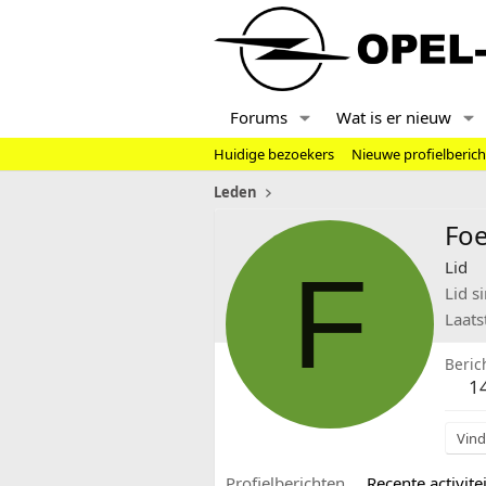
Forums
Wat is er nieuw
Huidige bezoekers
Nieuwe profielberic
Leden
Fo
F
Lid
Lid s
Laats
Beric
1
Vind
Profielberichten
Recente activitei