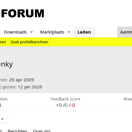
Downloads
Marktplaats
Leden
Aanm
hten
Zoek profielberichten
enky
inds
29 apr 2009
t gezien
12 jan 2026
hten
Feedback score
Waa
4
+0
/
0
/
-0
t
Berichten
Over mij