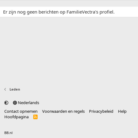
Er zijn nog geen berichten op FamilieVectra's profiel.
Leden
Nederlands
Contact opnemen
Voorwaarden en regels
Privacybeleid
Help
Hoofdpagina
R
S
S
®
Community platform by XenForo
© 2010-2025 XenForo Ltd.
vertaald door
BB.nl