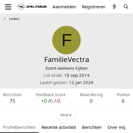
Aanmelden
Registreren
Leden
F
FamilieVectra
Komt weleens kijken
Lid sinds
18 sep 2014
Laatst gezien
12 jan 2026
Berichten
Feedback score
Waardering
Punten
75
+0
/
0
/
-0
0
6
Vind
Profielberichten
Recente activiteit
Berichten
Over mij