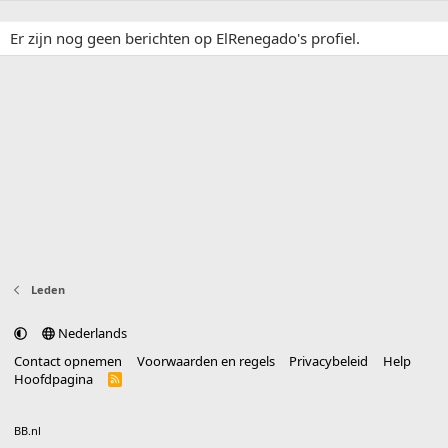
Er zijn nog geen berichten op ElRenegado's profiel.
Leden
Nederlands
Contact opnemen
Voorwaarden en regels
Privacybeleid
Help
Hoofdpagina
R
S
S
®
Community platform by XenForo
© 2010-2025 XenForo Ltd.
vertaald door
BB.nl