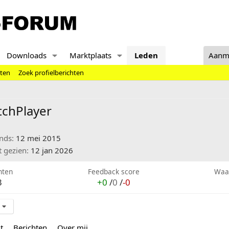
Downloads
Marktplaats
Leden
Aanm
hten
Zoek profielberichten
chPlayer
inds
12 mei 2015
t gezien
12 jan 2026
hten
Feedback score
Waa
3
+0
/
0
/
-0
t
Berichten
Over mij