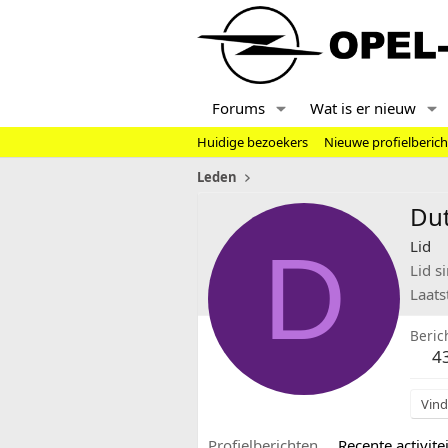
Forums
Wat is er nieuw
Huidige bezoekers
Nieuwe profielberic
Leden
Dut
D
Lid
Lid s
Laats
Beric
4
Vind
Profielberichten
Recente activitei