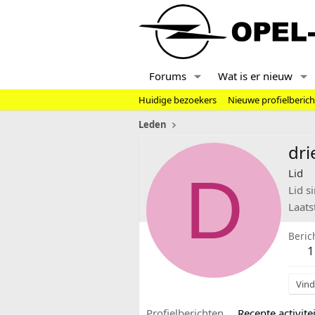
Forums
Wat is er nieuw
Huidige bezoekers
Nieuwe profielberic
Leden
dri
D
Lid
Lid s
Laats
Beric
1
Vind
Profielberichten
Recente activitei