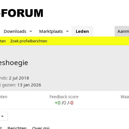
Downloads
Marktplaats
Leden
Aanm
hten
Zoek profielberichten
eshoegie
inds
2 jul 2018
t gezien
13 jan 2026
hten
Feedback score
Waa
+0
/
0
/
-0
t
Berichten
Over mij