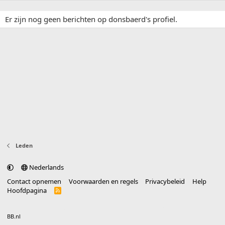
Er zijn nog geen berichten op donsbaerd's profiel.
Leden
Nederlands
Contact opnemen
Voorwaarden en regels
Privacybeleid
Help
Hoofdpagina
R
S
S
®
Community platform by XenForo
© 2010-2025 XenForo Ltd.
vertaald door
BB.nl