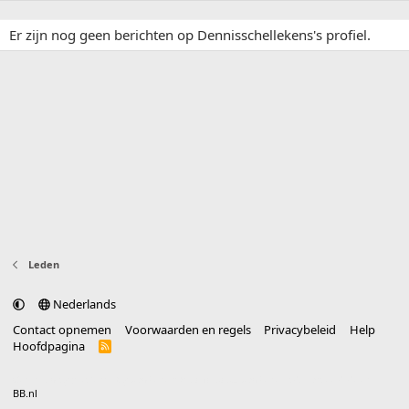
Er zijn nog geen berichten op Dennisschellekens's profiel.
Leden
Nederlands
Contact opnemen
Voorwaarden en regels
Privacybeleid
Help
Hoofdpagina
R
S
S
®
Community platform by XenForo
© 2010-2025 XenForo Ltd.
vertaald door
BB.nl