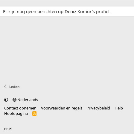
Er zijn nog geen berichten op Deniz Komur's profiel.
Leden
Nederlands
Contact opnemen
Voorwaarden en regels
Privacybeleid
Help
Hoofdpagina
R
S
S
®
Community platform by XenForo
© 2010-2025 XenForo Ltd.
vertaald door
BB.nl