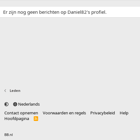
Er zijn nog geen berichten op Daniel82's profiel.
Leden
Nederlands
Contact opnemen
Voorwaarden en regels
Privacybeleid
Help
Hoofdpagina
R
S
S
®
Community platform by XenForo
© 2010-2025 XenForo Ltd.
vertaald door
BB.nl