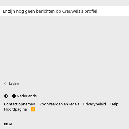
Er zijn nog geen berichten op Creuwels's profiel.
Leden
Nederlands
Contact opnemen
Voorwaarden en regels
Privacybeleid
Help
Hoofdpagina
R
S
S
®
Community platform by XenForo
© 2010-2025 XenForo Ltd.
vertaald door
BB.nl