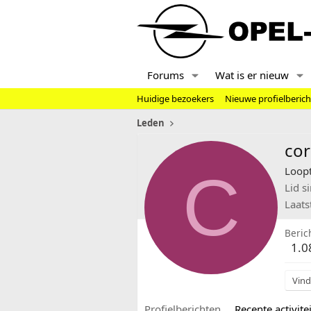
Forums
Wat is er nieuw
Huidige bezoekers
Nieuwe profielberic
Leden
co
C
Loopt
Lid s
Laats
Beric
1.0
Vind
Profielberichten
Recente activitei