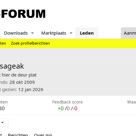
Downloads
Marktplaats
Leden
Aanm
hten
Zoek profielberichten
rsageak
 hier de deur plat
inds
28 okt 2009
t gezien
12 jan 2026
hten
Feedback score
Waa
80
+0
/
0
/
-0
t
Berichten
Over mij