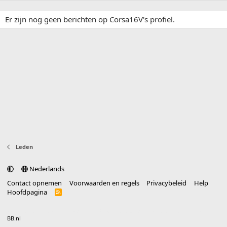
Er zijn nog geen berichten op Corsa16V's profiel.
Leden
Nederlands
Contact opnemen
Voorwaarden en regels
Privacybeleid
Help
Hoofdpagina
R
S
S
®
Community platform by XenForo
© 2010-2025 XenForo Ltd.
vertaald door
BB.nl