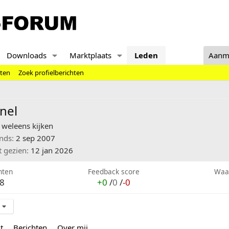
Downloads
Marktplaats
Leden
Aanm
hten
Zoek profielberichten
nel
weleens kijken
inds
2 sep 2007
t gezien
12 jan 2026
hten
Feedback score
Waa
8
+0
/
0
/
-0
t
Berichten
Over mij