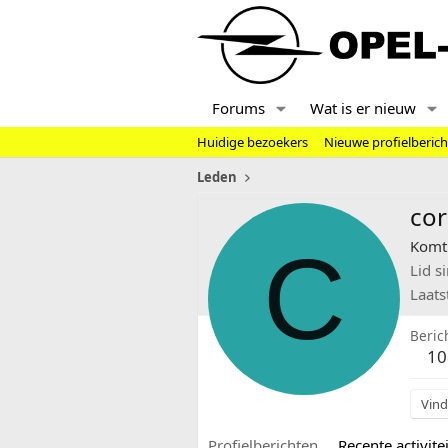
Forums
Wat is er nieuw
Huidige bezoekers
Nieuwe profielberic
Leden
cor
C
Komt 
Lid s
Laats
Beric
10
Vind
Profielberichten
Recente activitei