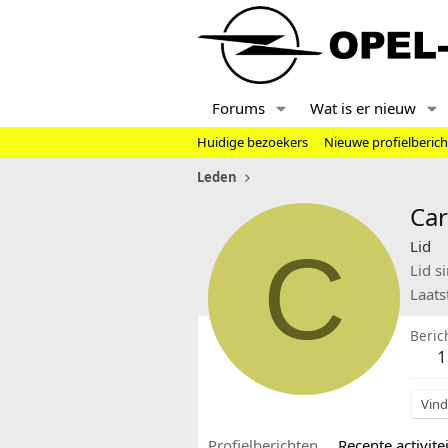
Forums
Wat is er nieuw
Huidige bezoekers
Nieuwe profielberic
Leden
Car
C
Lid
Lid s
Laats
Beric
1
Vind
Profielberichten
Recente activitei