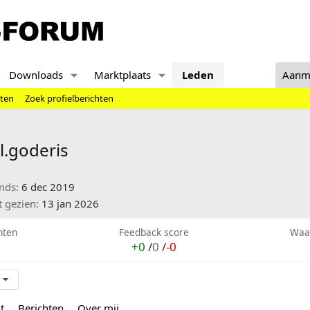
Downloads
Marktplaats
Leden
Aanm
hten
Zoek profielberichten
l.goderis
inds
6 dec 2019
t gezien
13 jan 2026
hten
Feedback score
Waa
+0
/
0
/
-0
t
Berichten
Over mij