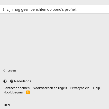
Er zijn nog geen berichten op bono's profiel.
Leden
Nederlands
Contact opnemen
Voorwaarden en regels
Privacybeleid
Help
Hoofdpagina
R
S
S
®
Community platform by XenForo
© 2010-2025 XenForo Ltd.
vertaald door
BB.nl