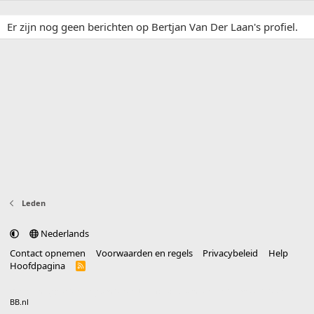
Er zijn nog geen berichten op Bertjan Van Der Laan's profiel.
Leden
Nederlands
Contact opnemen
Voorwaarden en regels
Privacybeleid
Help
Hoofdpagina
R
S
S
®
Community platform by XenForo
© 2010-2025 XenForo Ltd.
vertaald door
BB.nl