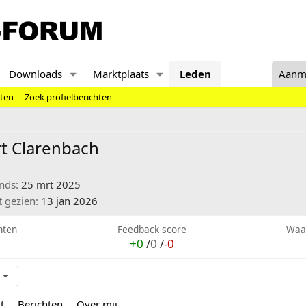
Downloads
Marktplaats
Leden
Aanm
hten
Zoek profielberichten
t Clarenbach
inds
25 mrt 2025
t gezien
13 jan 2026
hten
Feedback score
Waa
+0
/
0
/
-0
t
Berichten
Over mij