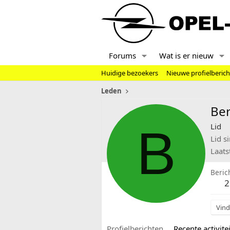
Forums
Wat is er nieuw
Huidige bezoekers
Nieuwe profielberic
Leden
Ber
B
Lid
Lid s
Laats
Beric
2
Vind
Profielberichten
Recente activitei