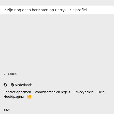
Er zijn nog geen berichten op BerryGLX's profiel.
Leden
Nederlands
Contact opnemen
Voorwaarden en regels
Privacybeleid
Help
Hoofdpagina
R
S
S
®
Community platform by XenForo
© 2010-2025 XenForo Ltd.
vertaald door
BB.nl