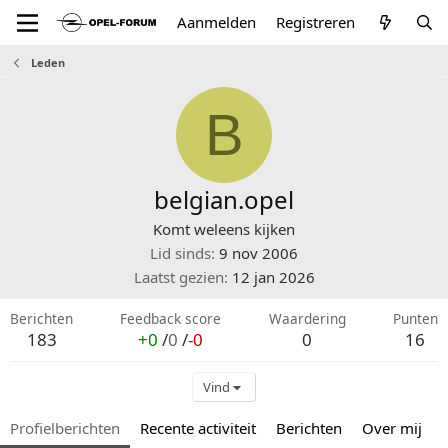
Aanmelden
Registreren
Leden
B
belgian.opel
Komt weleens kijken
Lid sinds
9 nov 2006
Laatst gezien
12 jan 2026
Berichten
Feedback score
Waardering
Punten
183
+0
/
0
/
-0
0
16
Vind
Profielberichten
Recente activiteit
Berichten
Over mij