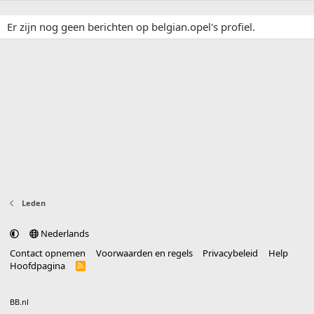
Er zijn nog geen berichten op belgian.opel's profiel.
Leden
Nederlands
Contact opnemen
Voorwaarden en regels
Privacybeleid
Help
Hoofdpagina
R
S
S
®
Community platform by XenForo
© 2010-2025 XenForo Ltd.
vertaald door
BB.nl