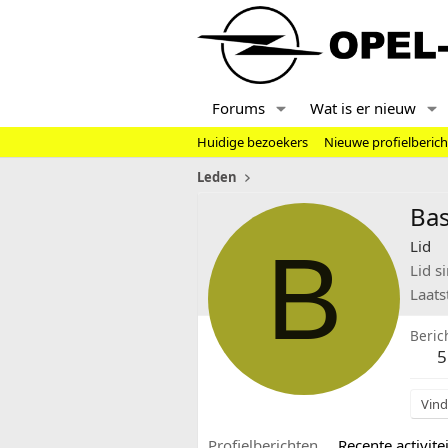
Forums
Wat is er nieuw
Huidige bezoekers
Nieuwe profielberic
Leden
Ba
B
Lid
Lid s
Laats
Beric
5
Vind
Profielberichten
Recente activitei