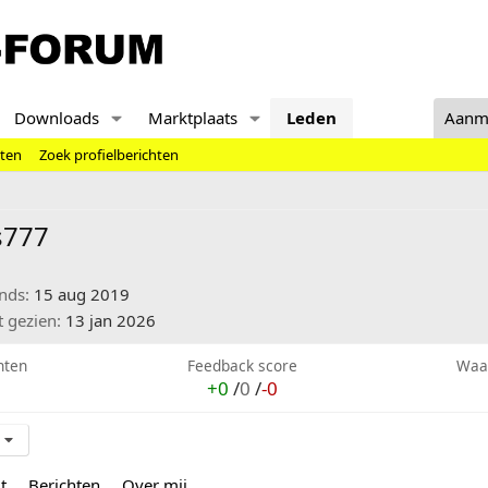
Downloads
Marktplaats
Leden
Aanm
hten
Zoek profielberichten
s777
inds
15 aug 2019
t gezien
13 jan 2026
hten
Feedback score
Waa
+0
/
0
/
-0
t
Berichten
Over mij