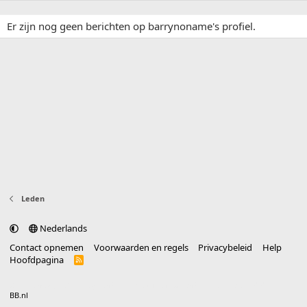
Er zijn nog geen berichten op barrynoname's profiel.
Leden
Nederlands
Contact opnemen
Voorwaarden en regels
Privacybeleid
Help
Hoofdpagina
R
S
S
®
Community platform by XenForo
© 2010-2025 XenForo Ltd.
vertaald door
BB.nl