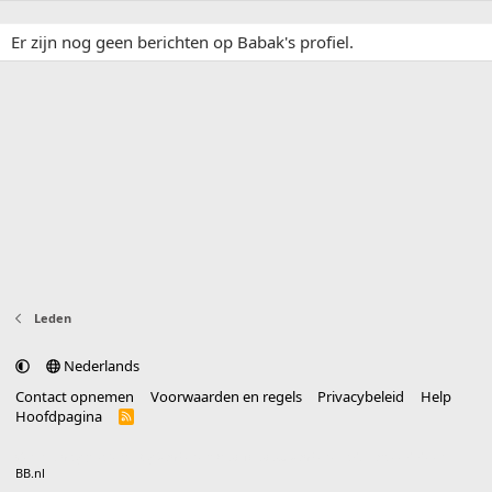
Er zijn nog geen berichten op Babak's profiel.
Leden
Nederlands
Contact opnemen
Voorwaarden en regels
Privacybeleid
Help
Hoofdpagina
R
S
S
®
Community platform by XenForo
© 2010-2025 XenForo Ltd.
vertaald door
BB.nl