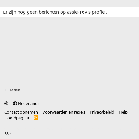
Er zijn nog geen berichten op assie-16v's profiel.
Leden
Nederlands
Contact opnemen
Voorwaarden en regels
Privacybeleid
Help
Hoofdpagina
R
S
S
®
Community platform by XenForo
© 2010-2025 XenForo Ltd.
vertaald door
BB.nl