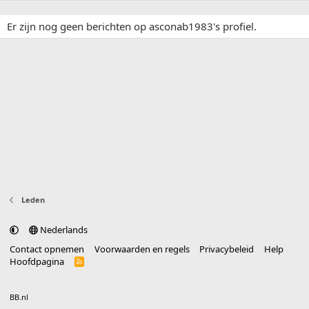
Er zijn nog geen berichten op asconab1983's profiel.
Leden
Nederlands
Contact opnemen
Voorwaarden en regels
Privacybeleid
Help
Hoofdpagina
R
S
S
®
Community platform by XenForo
© 2010-2025 XenForo Ltd.
vertaald door
BB.nl