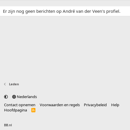
Er zijn nog geen berichten op André van der Veen's profiel.
Leden
Nederlands
Contact opnemen
Voorwaarden en regels
Privacybeleid
Help
Hoofdpagina
R
S
S
®
Community platform by XenForo
© 2010-2025 XenForo Ltd.
vertaald door
BB.nl