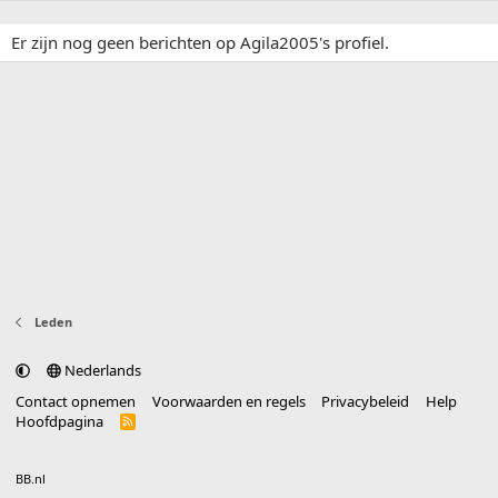
Er zijn nog geen berichten op Agila2005's profiel.
Leden
Nederlands
Contact opnemen
Voorwaarden en regels
Privacybeleid
Help
Hoofdpagina
R
S
S
®
Community platform by XenForo
© 2010-2025 XenForo Ltd.
vertaald door
BB.nl