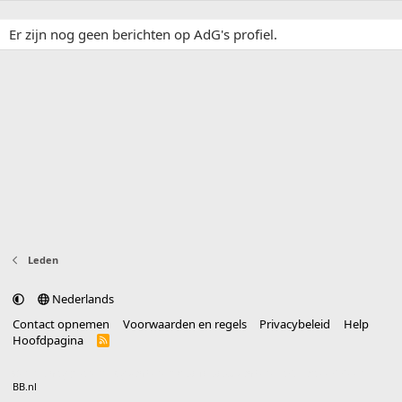
Er zijn nog geen berichten op AdG's profiel.
Leden
Nederlands
Contact opnemen
Voorwaarden en regels
Privacybeleid
Help
Hoofdpagina
R
S
S
®
Community platform by XenForo
© 2010-2025 XenForo Ltd.
vertaald door
BB.nl