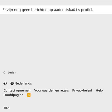
Er zijn nog geen berichten op aadenciska01's profiel.
Leden
Nederlands
Contact opnemen
Voorwaarden en regels
Privacybeleid
Help
Hoofdpagina
R
S
S
®
Community platform by XenForo
© 2010-2025 XenForo Ltd.
vertaald door
BB.nl