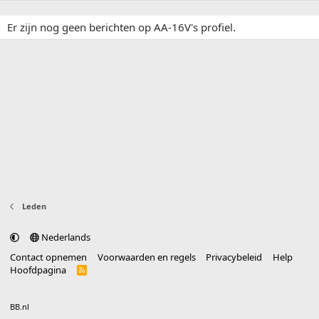
Er zijn nog geen berichten op AA-16V's profiel.
Leden
Nederlands
Contact opnemen
Voorwaarden en regels
Privacybeleid
Help
Hoofdpagina
R
S
S
®
Community platform by XenForo
© 2010-2025 XenForo Ltd.
vertaald door
BB.nl