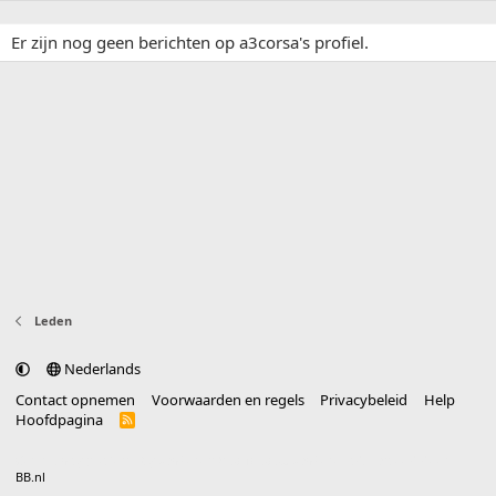
Er zijn nog geen berichten op a3corsa's profiel.
Leden
Nederlands
Contact opnemen
Voorwaarden en regels
Privacybeleid
Help
Hoofdpagina
R
S
S
®
Community platform by XenForo
© 2010-2025 XenForo Ltd.
vertaald door
BB.nl