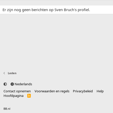
Er zijn nog geen berichten op Sven Bruch's profiel.
Leden
Nederlands
Contact opnemen
Voorwaarden en regels
Privacybeleid
Help
Hoofdpagina
R
S
S
®
Community platform by XenForo
© 2010-2025 XenForo Ltd.
vertaald door
BB.nl