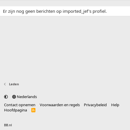
Er zijn nog geen berichten op imported_jef's profiel.
Leden
Nederlands
Contact opnemen
Voorwaarden en regels
Privacybeleid
Help
Hoofdpagina
R
S
S
®
Community platform by XenForo
© 2010-2025 XenForo Ltd.
vertaald door
BB.nl