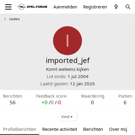
Aanmelden
Registreren
Leden
I
imported_jef
Komt weleens kijken
Lid sinds
1 jul 2004
Laatst gezien
12 jan 2026
Berichten
Feedback score
Waardering
Punten
56
+0
/
0
/
-0
0
6
Vind
Profielberichten
Recente activiteit
Berichten
Over mij