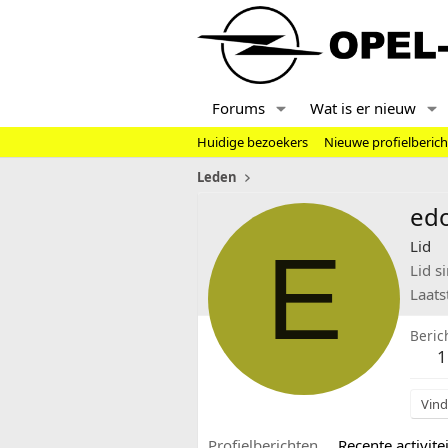
Forums
Wat is er nieuw
Huidige bezoekers
Nieuwe profielberic
Leden
ed
E
Lid
Lid s
Laats
Beric
1
Vind
Profielberichten
Recente activitei