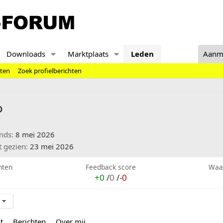
Downloads
Marktplaats
Leden
Aanm
hten
Zoek profielberichten
o
inds
8 mei 2026
t gezien
23 mei 2026
hten
Feedback score
Waa
+0
/
0
/
-0
t
Berichten
Over mij