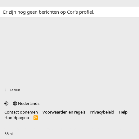
Er zijn nog geen berichten op Cor's profiel.
Leden
Nederlands
Contact opnemen
Voorwaarden en regels
Privacybeleid
Help
Hoofdpagina
R
S
S
®
Community platform by XenForo
© 2010-2025 XenForo Ltd.
vertaald door
BB.nl