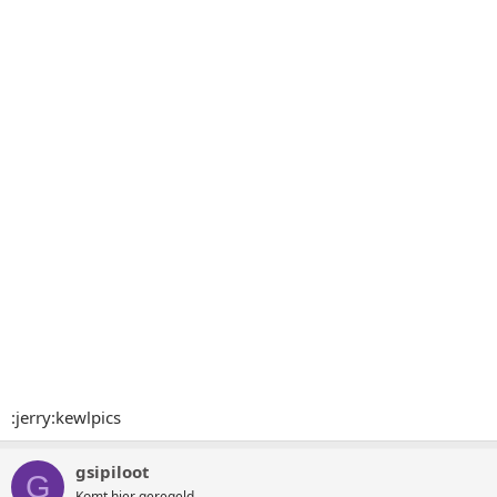
:jerry:kewlpics
gsipiloot
G
Komt hier geregeld