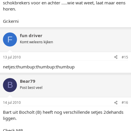
schokbrekers voor en achter .....wie wat weet, laat maar eens
horen.
Gr.kerni
fun driver
F
Komt weleens kijken
13 jul 2010
#15
netjes:thumbup:thumbup:thumbup
Bear79
B
Post best veel
14 jul 2010
#16
Bart uit Bocholt (B) heeft nog verschillende setjes 2dehands
liggen.
Check MP.