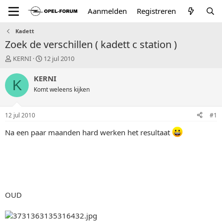
Aanmelden
Registreren
Kadett
Zoek de verschillen ( kadett c station )
T
S
KERNI
12 jul 2010
o
t
p
a
KERNI
K
i
r
Komt weleens kijken
c
t
s
d
t
a
12 jul 2010
#1
a
t
r
u
Na een paar maanden hard werken het resultaat
t
m
e
r
OUD