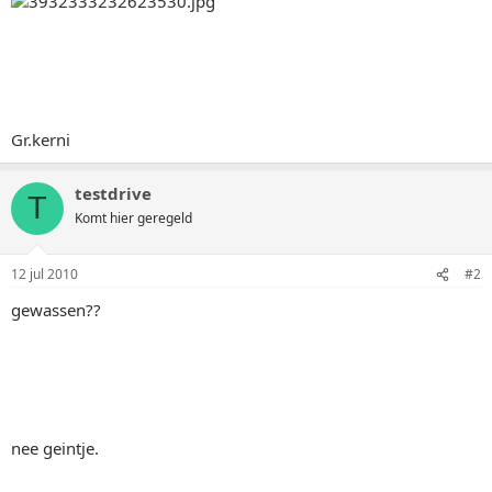
Gr.kerni
testdrive
T
Komt hier geregeld
12 jul 2010
#2
gewassen??
nee geintje.