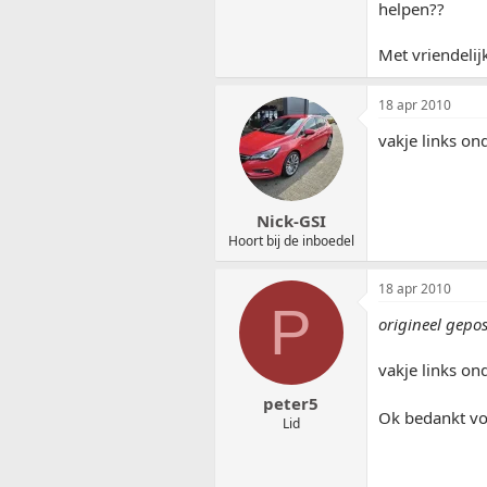
helpen??
Met vriendelij
18 apr 2010
vakje links ond
Nick-GSI
Hoort bij de inboedel
18 apr 2010
P
origineel gepo
vakje links ond
peter5
Ok bedankt voo
Lid