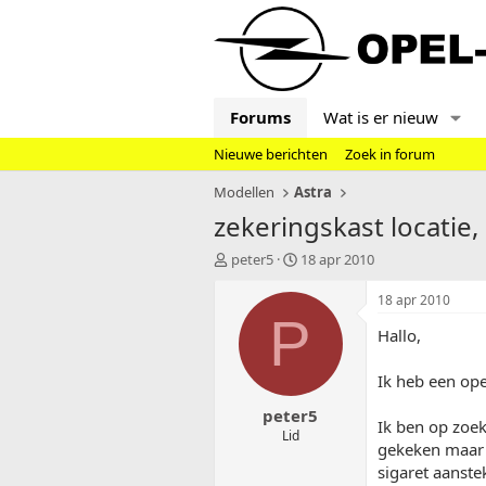
Forums
Wat is er nieuw
Nieuwe berichten
Zoek in forum
Modellen
Astra
zekeringskast locatie,
T
S
peter5
18 apr 2010
o
t
p
a
18 apr 2010
i
r
P
Hallo,
c
t
s
d
t
a
Ik heb een ope
a
t
peter5
r
u
Ik ben op zoek
t
m
Lid
gekeken maar 
e
sigaret aanste
r