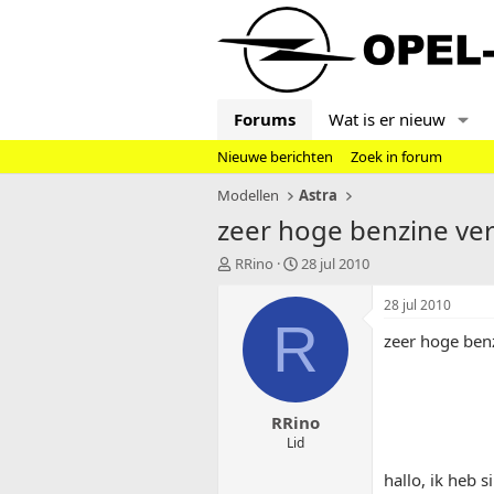
Forums
Wat is er nieuw
Nieuwe berichten
Zoek in forum
Modellen
Astra
zeer hoge benzine verb
T
S
RRino
28 jul 2010
o
t
p
a
28 jul 2010
i
r
R
zeer hoge benz
c
t
s
d
t
a
a
t
RRino
r
u
t
m
Lid
e
hallo, ik heb s
r