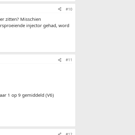
#10
der zitten? Misschien
orsproeiende injector gehad, word
#11
aar 1 op 9 gemiddeld (V6)
#12