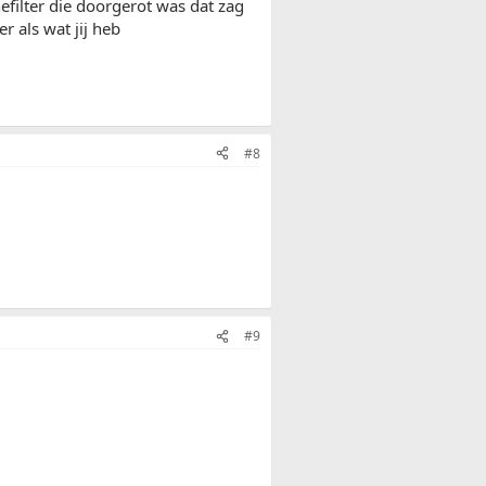
efilter die doorgerot was dat zag
r als wat jij heb
#8
#9