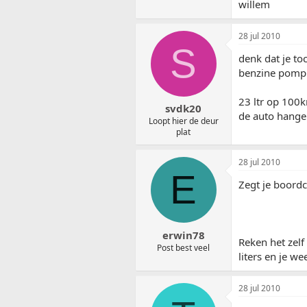
willem
28 jul 2010
S
denk dat je to
benzine pomp 
23 ltr op 100
svdk20
de auto hang
Loopt hier de deur
plat
28 jul 2010
E
Zegt je boord
erwin78
Reken het zelf
Post best veel
liters en je we
28 jul 2010