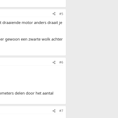
#5
t draaiende motor anders draait je
 er gewoon een zwarte wolk achter
#6
lometers delen door het aantal
#7