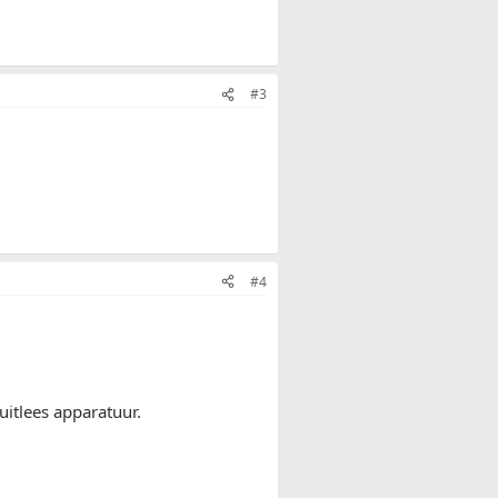
#3
#4
itlees apparatuur.