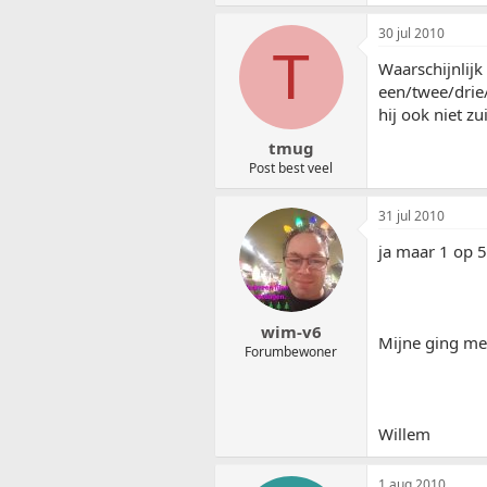
30 jul 2010
T
Waarschijnlijk
een/twee/drie/
hij ook niet zu
tmug
Post best veel
31 jul 2010
ja maar 1 op 5
wim-v6
Mijne ging me
Forumbewoner
Willem
1 aug 2010