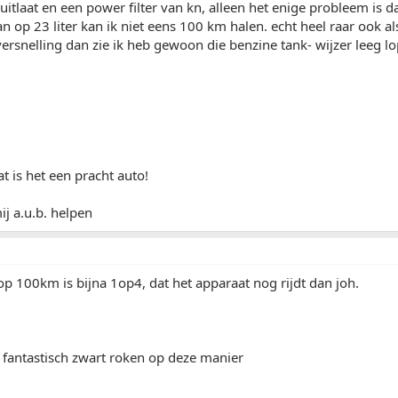
uitlaat en een power filter van kn, alleen het enige probleem is da
n op 23 liter kan ik niet eens 100 km halen. echt heel raar ook al
 versnelling dan zie ik heb gewoon die benzine tank- wijzer leeg l
t is het een pracht auto!
j a.u.b. helpen
op 100km is bijna 1op4, dat het apparaat nog rijdt dan joh.
 fantastisch zwart roken op deze manier