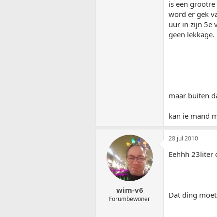
is een grootre 
word er gek va
uur in zijn 5e
geen lekkage.
maar buiten da
kan ie mand mi
28 jul 2010
Eehhh 23liter 
wim-v6
Dat ding moet
Forumbewoner