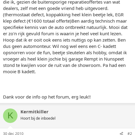
die ik, gezien de buitensporige reparatieoffertes van wat
dealers, zelf met een goede vriend heb uitgevoerd.
(thermostaat defect, koppakking heel klein beetje lek, EGR
klep defect (€1600 totaal offerte)Ben aardig technisch maar
specifieke kennis van de auto ontbreekt natuurlijk. Mooi dat
er zo'n rijk gevuld forum is waarin je heel veel kunt lezen.
Hoop dat ik er ooit ook eens iets nuttigs op kan zetten. Ben
dus geen automonteur. Wil nog wel eens een C- kadett
opsnorren voor de fun, beetje sleutelen als hobby, omdat ik
vroeger als heel klein jochie bij garage Rempt in Nunspeet
stond te kwijlen voor de ruit van de showroom. Pa had een
mooie B kadett.
Dank voor de info op het forum, erg leuk!!
Kermitkiller
K
Hoort bij de inboedel
30 dec 2010
#2