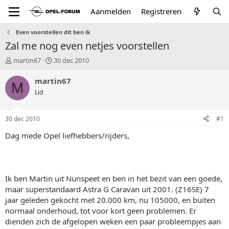
Aanmelden
Registreren
Even voorstellen dit ben ik
Zal me nog even netjes voorstellen
T
S
martin67
30 dec 2010
o
t
p
a
martin67
M
i
r
Lid
c
t
s
d
t
a
30 dec 2010
#1
a
t
r
u
Dag mede Opel liefhebbers/rijders,
t
m
e
r
Ik ben Martin uit Nunspeet en ben in het bezit van een goede,
maar superstandaard Astra G Caravan uit 2001. (Z16SE) 7
jaar geleden gekocht met 20.000 km, nu 105000, en buiten
normaal onderhoud, tot voor kort geen problemen. Er
dienden zich de afgelopen weken een paar probleempjes aan