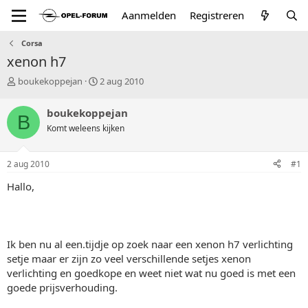
Aanmelden
Registreren
Corsa
xenon h7
T
S
boukekoppejan
2 aug 2010
o
t
p
a
boukekoppejan
B
i
r
Komt weleens kijken
c
t
s
d
t
a
2 aug 2010
#1
a
t
r
u
Hallo,
t
m
e
r
Ik ben nu al een.tijdje op zoek naar een xenon h7 verlichting
setje maar er zijn zo veel verschillende setjes xenon
verlichting en goedkope en weet niet wat nu goed is met een
goede prijsverhouding.