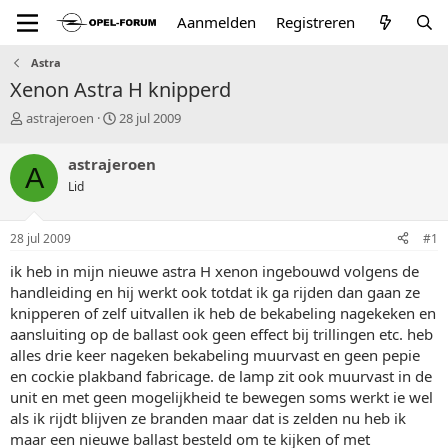
Aanmelden
Registreren
Astra
Xenon Astra H knipperd
T
S
astrajeroen
28 jul 2009
o
t
p
a
astrajeroen
A
i
r
Lid
c
t
s
d
t
a
28 jul 2009
#1
a
t
r
u
ik heb in mijn nieuwe astra H xenon ingebouwd volgens de
t
m
handleiding en hij werkt ook totdat ik ga rijden dan gaan ze
e
knipperen of zelf uitvallen ik heb de bekabeling nagekeken en
r
aansluiting op de ballast ook geen effect bij trillingen etc. heb
alles drie keer nageken bekabeling muurvast en geen pepie
en cockie plakband fabricage. de lamp zit ook muurvast in de
unit en met geen mogelijkheid te bewegen soms werkt ie wel
als ik rijdt blijven ze branden maar dat is zelden nu heb ik
maar een nieuwe ballast besteld om te kijken of met