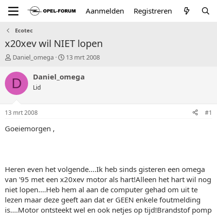
Aanmelden
Registreren
Ecotec
x20xev wil NIET lopen
T
S
Daniel_omega
13 mrt 2008
o
t
p
a
Daniel_omega
D
i
r
Lid
c
t
s
d
t
a
13 mrt 2008
#1
a
t
r
u
Goeiemorgen ,
t
m
e
r
Heren even het volgende....Ik heb sinds gisteren een omega
van '95 met een x20xev motor als hart!Alleen het hart wil nog
niet lopen....Heb hem al aan de computer gehad om uit te
lezen maar deze geeft aan dat er GEEN enkele foutmelding
is....Motor ontsteekt wel en ook netjes op tijd!Brandstof pomp