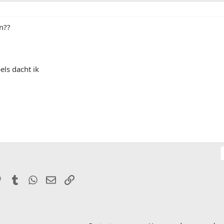
n??
els dacht ik
it
Pinterest
Tumblr
WhatsApp
E-mail
Link