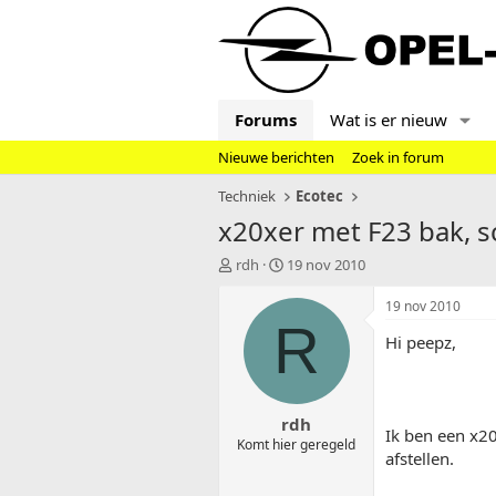
Forums
Wat is er nieuw
Nieuwe berichten
Zoek in forum
Techniek
Ecotec
x20xer met F23 bak, s
T
S
rdh
19 nov 2010
o
t
p
a
19 nov 2010
i
r
R
Hi peepz,
c
t
s
d
t
a
a
t
rdh
r
u
Ik ben een x20
t
m
Komt hier geregeld
afstellen.
e
r