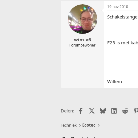
19 nov 2010
Schakelstange
wim-v6
F23 is met kab
Forumbewoner
Willem
Facebook
X (Twitter)
Bluesky
LinkedIn
Redd
Delen:
Techniek
Ecotec