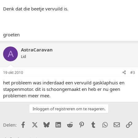
Denk dat die beetje vervuild is.
groeten
AstraCaravan
A
Lid
19 okt 2010
#3
het probleem was inderdaad een vervuild gasklaphuis en
stappenmotor. dit is schoongemaakt en heb er nu geen
problemen meer mee.
Inloggen of registreren om te reageren.
Facebook
X (Twitter)
Bluesky
LinkedIn
Reddit
Pinterest
Tumblr
WhatsApp
E-mail
Li
Delen: