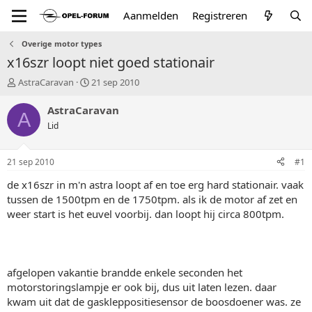
Aanmelden
Registreren
Overige motor types
x16szr loopt niet goed stationair
T
S
AstraCaravan
21 sep 2010
o
t
p
a
AstraCaravan
A
i
r
Lid
c
t
s
d
t
a
21 sep 2010
#1
a
t
r
u
de x16szr in m'n astra loopt af en toe erg hard stationair. vaak
t
m
tussen de 1500tpm en de 1750tpm. als ik de motor af zet en
e
weer start is het euvel voorbij. dan loopt hij circa 800tpm.
r
afgelopen vakantie brandde enkele seconden het
motorstoringslampje er ook bij, dus uit laten lezen. daar
kwam uit dat de gaskleppositiesensor de boosdoener was. ze