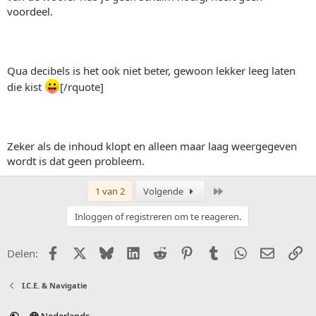
voordeel.
Qua decibels is het ook niet beter, gewoon lekker leeg laten
die kist
[/rquote]
Zeker als de inhoud klopt en alleen maar laag weergegeven
wordt is dat geen probleem.
Laatste
1 van 2
Volgende
Inloggen of registreren om te reageren.
Facebook
X (Twitter)
Bluesky
LinkedIn
Reddit
Pinterest
Tumblr
WhatsApp
E-mail
Li
Delen:
I.C.E. & Navigatie