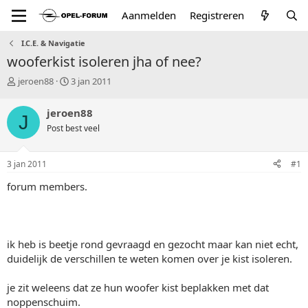
Aanmelden
Registreren
I.C.E. & Navigatie
wooferkist isoleren jha of nee?
T
S
jeroen88
3 jan 2011
o
t
p
a
jeroen88
J
i
r
Post best veel
c
t
s
d
t
a
3 jan 2011
#1
a
t
r
u
forum members.
t
m
e
r
ik heb is beetje rond gevraagd en gezocht maar kan niet echt,
duidelijk de verschillen te weten komen over je kist isoleren.
je zit weleens dat ze hun woofer kist beplakken met dat
noppenschuim.