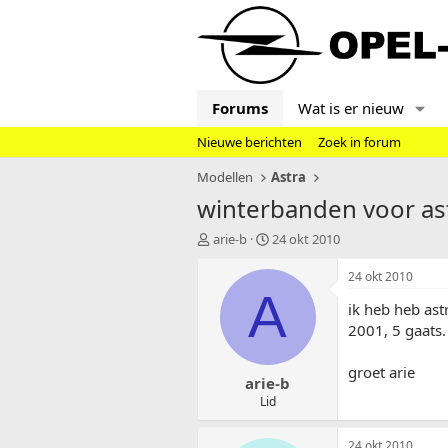
Forums
Wat is er nieuw
Nieuwe berichten
Zoek in forum
Modellen
Astra
winterbanden voor as
T
S
arie-b
24 okt 2010
o
t
p
a
24 okt 2010
i
r
A
ik heb heb as
c
t
s
d
2001, 5 gaats.
t
a
a
t
groet arie
arie-b
r
u
t
m
Lid
e
r
24 okt 2010