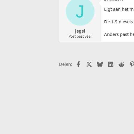
J
Ligt aan het m
De 1.9 diesel
jsgsi
Anders past he
Post best veel
Facebook
X (Twitter)
Bluesky
LinkedIn
Redd
Delen: