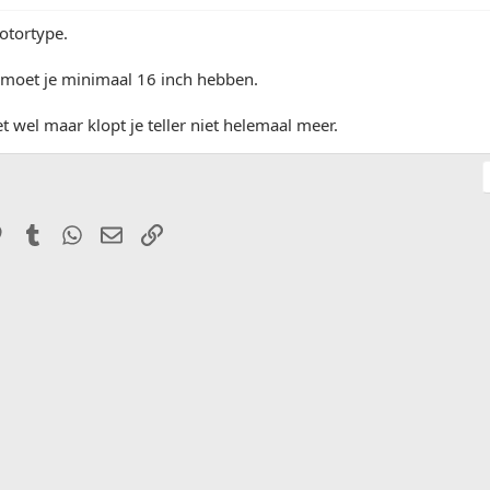
otortype.
s moet je minimaal 16 inch hebben.
t wel maar klopt je teller niet helemaal meer.
it
Pinterest
Tumblr
WhatsApp
E-mail
Link