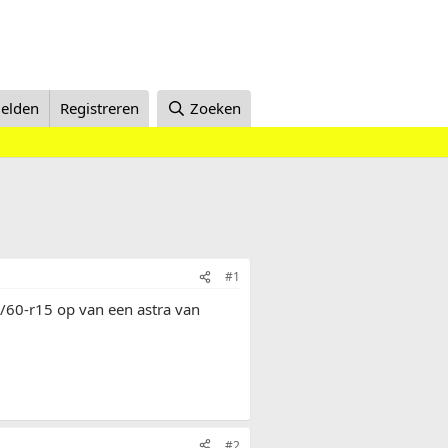
elden
Registreren
Zoeken
#1
/60-r15 op van een astra van
#2